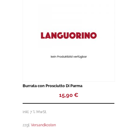
o
f
5
Burrata con Prosciutto Di Parma
15,90
€
inkl. 7 % MwSt.
zzgl.
Versandkosten