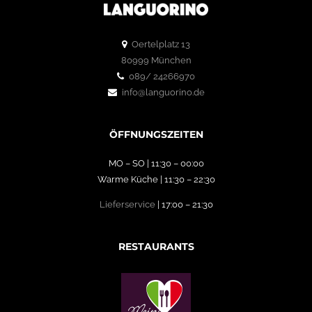
Oertelplatz 13
80999 München
089/ 24266970
info@languorino.de
ÖFFNUNGSZEITEN
MO – SO | 11:30 – 00:00
Warme Küche | 11:30 – 22:30
Lieferservice
| 17:00 – 21:30
RESTAURANTS