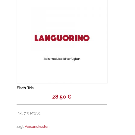
t
o
f
5
Fisch-Tris
28,50
€
inkl. 7 % MwSt.
zzgl.
Versandkosten