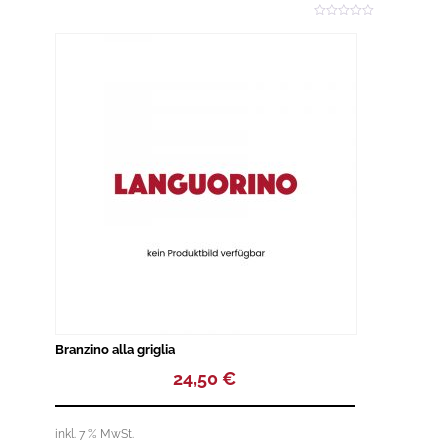
0
o
u
t
o
f
5
Branzino alla griglia
24,50
€
inkl. 7 % MwSt.