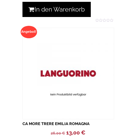
In den Warenkorb
0
o
Angebot!
u
t
o
f
5
CA MORE TRERE EMILIA ROMAGNA
Ursprünglicher
Aktueller
13,00
€
26,00
€