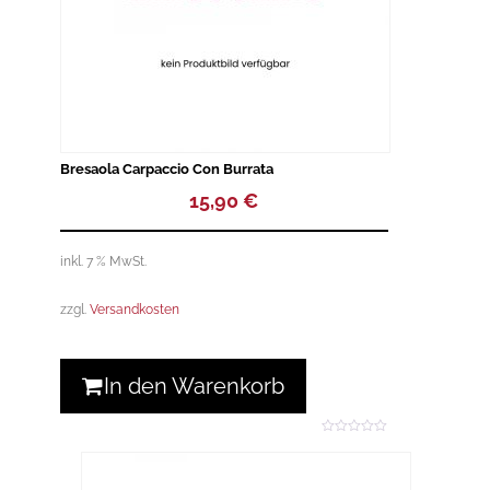
Bresaola Carpaccio Con Burrata
15,90
€
inkl. 7 % MwSt.
zzgl.
Versandkosten
In den Warenkorb
0
o
u
t