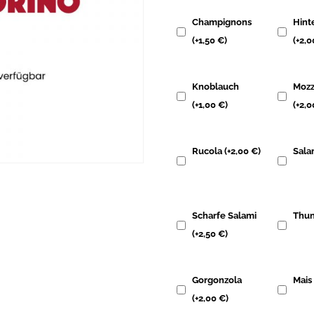
Champignons
Hint
(+
1,50
€
)
(+
2,
Knoblauch
Mozz
(+
1,00
€
)
(+
2,
Rucola
(+
2,00
€
)
Sala
Scharfe Salami
Thun
(+
2,50
€
)
Gorgonzola
Mai
(+
2,00
€
)