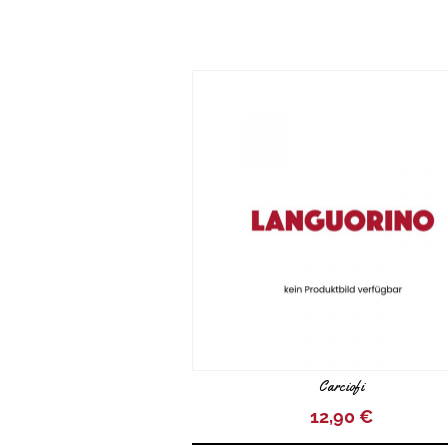
Carciofi
12,90
€