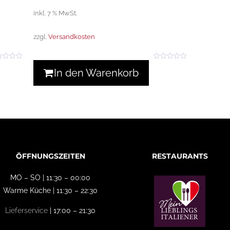
inkl. 7 % MwSt.
zzgl.
Versandkosten
0
In den Warenkorb
o
u
t
o
f
5
ÖFFNUNGSZEITEN
RESTAURANTS
MO – SO | 11:30 – 00:00
Warme Küche | 11:30 – 22:30
Lieferservice
| 17:00 – 21:30