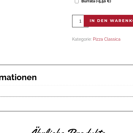
Burrata
(+
5,50
€
)
Calzone
IN DEN WAREN
Menge
Kategorie:
Pizza Classica
rmationen