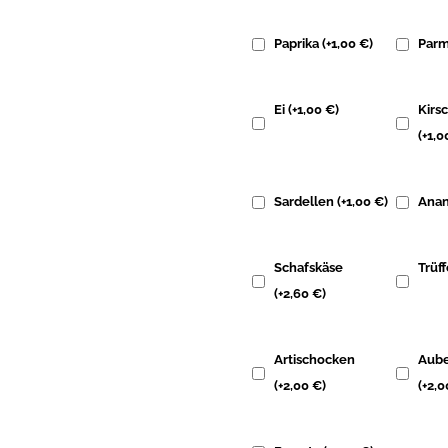
Paprika
(+
1,00
€
)
Par
Ei
(+
1,00
€
)
Kirs
(+
1,
Sardellen
(+
1,00
€
)
Ana
Schafskäse
Trüf
(+
2,60
€
)
Artischocken
Aube
(+
2,00
€
)
(+
2,