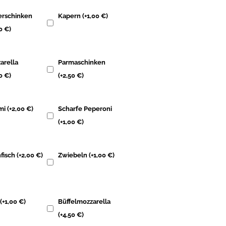
erschinken
Kapern
(+
1,00
€
)
00
€
)
arella
Parmaschinken
00
€
)
(+
2,50
€
)
mi
(+
2,00
€
)
Scharfe Peperoni
(+
1,00
€
)
fisch
(+
2,00
€
)
Zwiebeln
(+
1,00
€
)
s
(+
1,00
€
)
Büffelmozzarella
(+
4,50
€
)