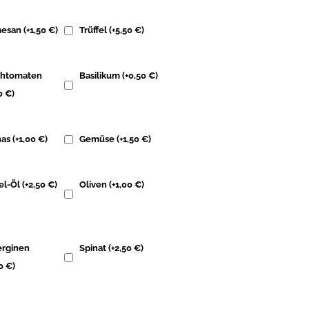
mesan
(+
1,50
€
)
Trüffel
(+
5,50
€
)
chtomaten
Basilikum
(+
0,50
€
)
00
€
)
nas
(+
1,00
€
)
Gemüse
(+
1,50
€
)
fel-Öl
(+
2,50
€
)
Oliven
(+
1,00
€
)
rginen
Spinat
(+
2,50
€
)
00
€
)