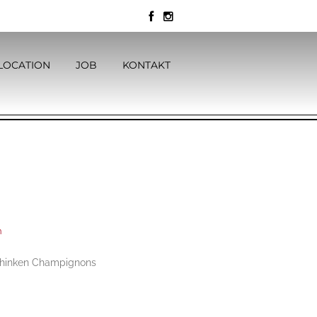
LOCATION
JOB
KONTAKT
n
schinken Champignons