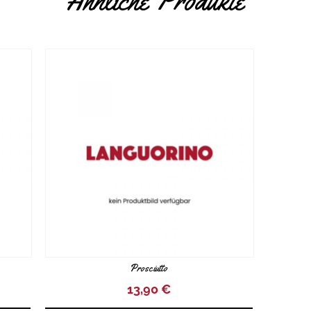
Ähnliche Produkte
Prosciutto
13,90
€