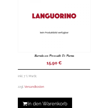
Burrata con Prosciutto Di Parma
15,90
€
inkl. 7 % MwSt.
zzgl.
Versandkosten
In den Warenkorb