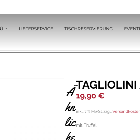
Ü
LIEFERSERVICE
TISCHRESERVIERUNG
EVENT
TAGLIOLINI
Ä
19,90
€
hn
inkl. 7 % MwSt.
zzgl.
Versandkoste
lic
mit Trüffel
he