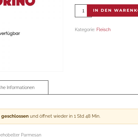
Tagliata
IN DEN WAREN
di
manzo
con
Kategorie:
Fleisch
rucola
e
parmigiano
Menge
t geschlossen
und öffnet wieder in 1 Std 48 Min.
n gehobelter Parmesan