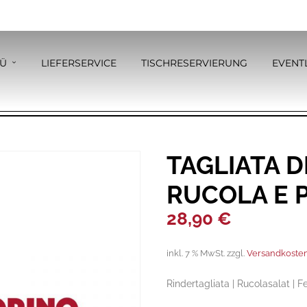
Ü
LIEFERSERVICE
TISCHRESERVIERUNG
EVENT
TAGLIATA 
RUCOLA E 
28,90
€
inkl. 7 % MwSt.
zzgl.
Versandkoste
Rindertagliata | Rucolasalat |