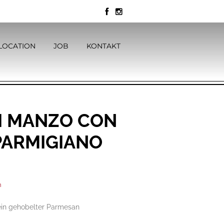
LOCATION
JOB
KONTAKT
DI MANZO CON
PARMIGIANO
n
 Fein gehobelter Parmesan