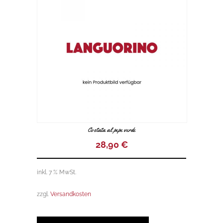
Costata al pepe verde
28,90
€
inkl. 7 % MwSt.
zzgl.
Versandkosten