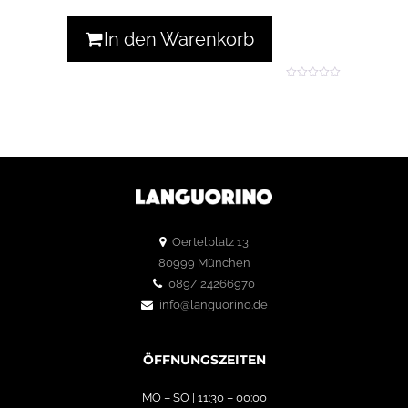
In den Warenkorb
0
o
u
t
o
f
5
Oertelplatz 13
80999 München
089/ 24266970
info@languorino.de
ÖFFNUNGSZEITEN
MO – SO | 11:30 – 00:00