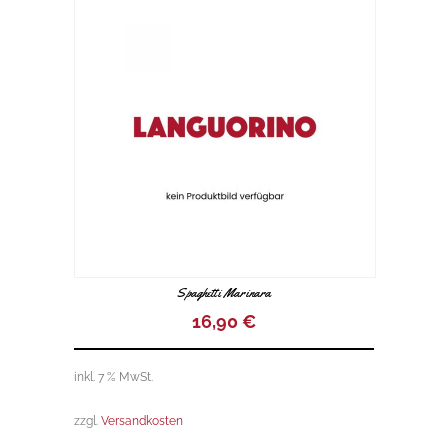
t
o
f
5
Spaghetti Marinara
16,90
€
inkl. 7 % MwSt.
zzgl.
Versandkosten