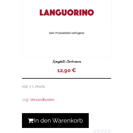
Spaghetti Carbonara
12,90
€
inkl. 7 % MwSt.
zzgl.
Versandkosten
In den Warenkorb