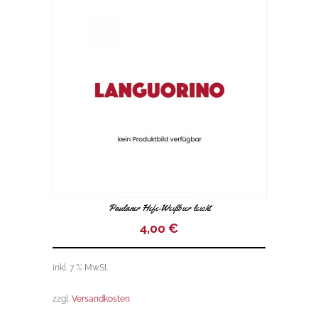
t
o
f
5
Paulaner Hefe-Weißbier leicht
4,00
€
inkl. 7 % MwSt.
zzgl.
Versandkosten