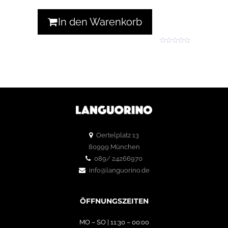
In den Warenkorb
0
o
u
t
o
f
5
Oertelplatz 13
80999 München
089/ 24266970
info@languorino.de
ÖFFNUNGSZEITEN
MO – SO | 11:30 – 00:00