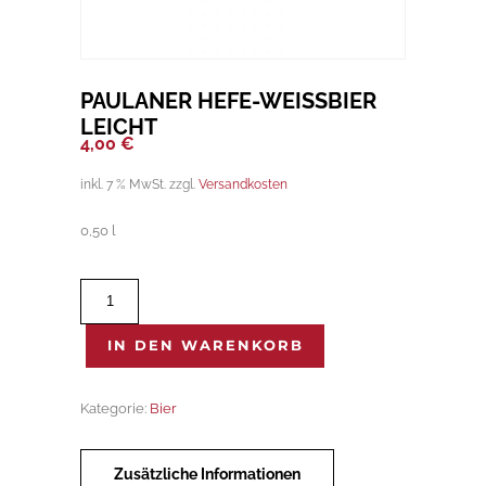
PAULANER HEFE-WEISSBIER L
EICHT
4,00
€
inkl. 7 % MwSt.
zzgl.
Versandkosten
0,50 l
Paulaner
Hefe-
Weißbier
IN DEN WARENKORB
leicht
Menge
Kategorie:
Bier