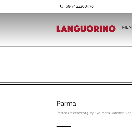
089/ 24266970
MEN
Parma
Posted On 27.07.2015 By
Eva-Maria Daferner
And 