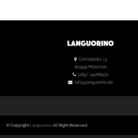
Oertelplatz 13
80999 München
089/ 24266970
info@languorino.de
© Copyright
Languorino
All Right Reserved.