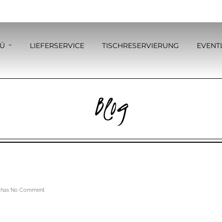
Ü
LIEFERSERVICE
TISCHRESERVIERUNG
EVENT
Blog
has
No Comment