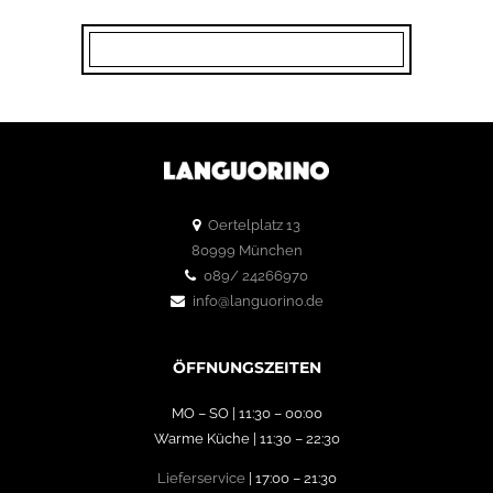
Oertelplatz 13
80999 München
089/ 24266970
info@languorino.de
ÖFFNUNGSZEITEN
MO – SO | 11:30 – 00:00
Warme Küche | 11:30 – 22:30
Lieferservice
| 17:00 – 21:30