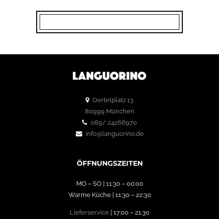
Oertelplatz 13
80999 München
089/ 24266970
info@languorino.de
ÖFFNUNGSZEITEN
MO – SO | 11:30 – 00:00
Warme Küche | 11:30 – 22:30
Lieferservice
| 17:00 – 21:30