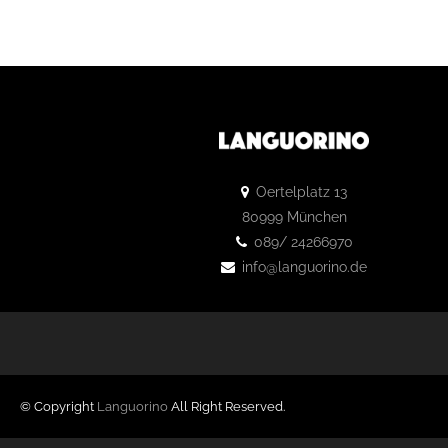
Oertelplatz 13
80999 München
089/ 24266970
info@languorino.de
© Copyright
Languorino
All Right Reserved.