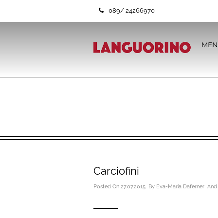
089/ 24266970
MEN
Carciofini
Posted On 27.07.2015 By
Eva-Maria Daferner
And 