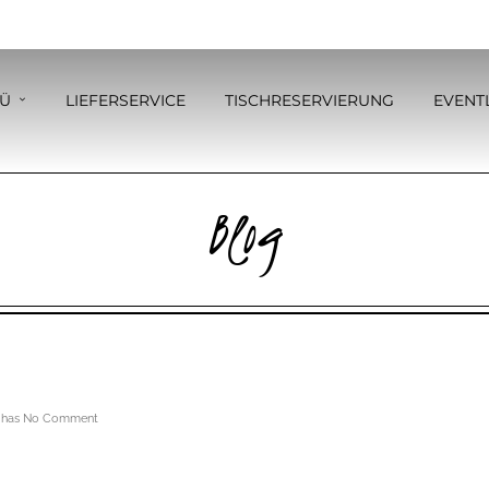
Ü
LIEFERSERVICE
TISCHRESERVIERUNG
EVENT
Blog
has
No Comment