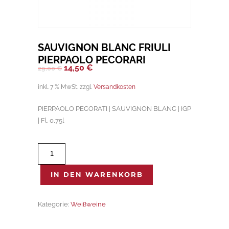
SAUVIGNON BLANC FRIULI
PIERPAOLO PECORARI
Ursprünglicher
Aktueller
14,50
€
29,00
€
Preis
Preis
inkl. 7 % MwSt.
zzgl.
Versandkosten
war:
ist:
PIERPAOLO PECORATI | SAUVIGNON BLANC | IGP
29,00 €
14,50 €.
| Fl. 0,75l
SAUVIGNON
BLANC
FRIULI
IN DEN WARENKORB
PIERPAOLO
PECORARI
Kategorie:
Weißweine
Menge