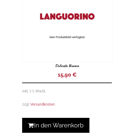
Delicata Bianca
15,90
€
inkl. 7 % MwSt.
zzgl.
Versandkosten
In den Warenkorb