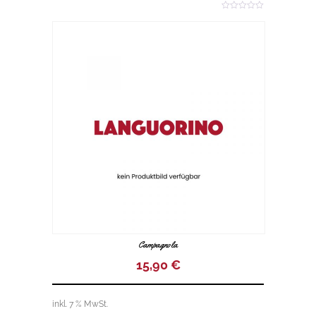
0
o
u
t
o
f
5
Campagnola
15,90
€
inkl. 7 % MwSt.