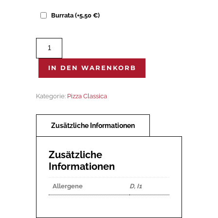
Burrata
(+
5,50
€
)
Pane
Rossa
Menge
IN DEN WARENKORB
Kategorie:
Pizza Classica
Zusätzliche
Informationen
Allergene
D, I1