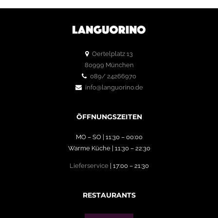
5
Oertelplatz 13
80999 München
089/ 24266970
info@languorino.de
ÖFFNUNGSZEITEN
MO – SO | 11:30 – 00:00
Warme Küche | 11:30 – 22:30
Lieferservice
| 17:00 – 21:30
RESTAURANTS