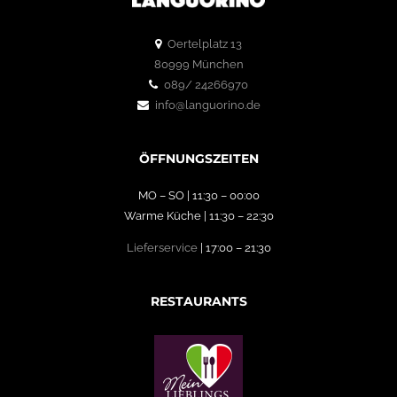
Oertelplatz 13
80999 München
089/ 24266970
info@languorino.de
ÖFFNUNGSZEITEN
MO – SO | 11:30 – 00:00
Warme Küche | 11:30 – 22:30
Lieferservice
| 17:00 – 21:30
RESTAURANTS