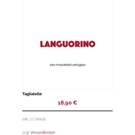
u
t
o
f
5
Tagliatelle
18,90
€
inkl. 7 % MwSt.
zzgl.
Versandkosten